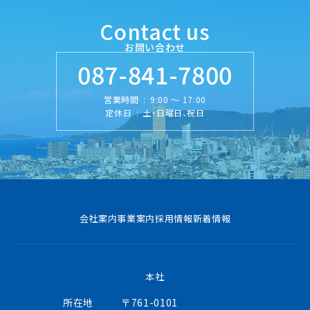
Contact us
お問い合わせ
087-841-7800
営業時間
:
9:00 ～ 17:00
定休日
:
土・日曜日、祝日
会社案内
事業案内
採用情報
新着情報
本社
所在地
〒761-0101